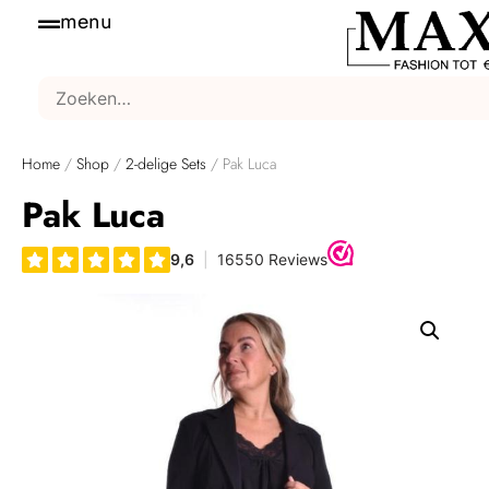
menu
Home
/
Shop
/
2-delige Sets
/ Pak Luca
Pak Luca