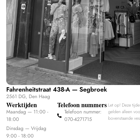
Fahrenheitstraat 438-A — Segbroek
2561 DG, Den Haag
Werktijden
Telefoon nummers
Let op! Deze tijd
Maandag — 11:00 -
Telefoon nummer:
gelden alleen vo
bovenstaande ves
18:00
070-4271715
Dinsdag — Vrijdag
9:00 - 18:00