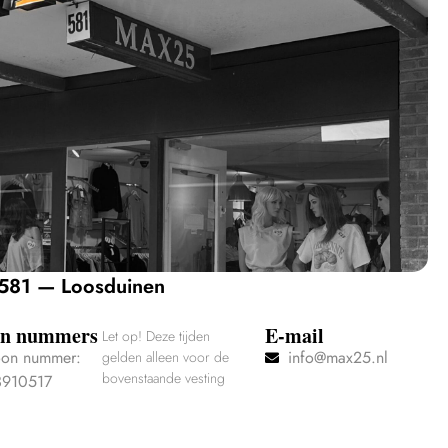
 581 — Loosduinen
on nummers
E-mail
Let op! Deze tijden
oon nummer:
info@max25.nl
gelden alleen voor de
bovenstaande vesting
3910517