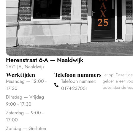
Herenstraat 6-A — Naaldwijk
2671 JA, Naaldwijk
Werktijden
Telefoon nummers
Let op! Deze tijd
Maandag — 12:00 -
Telefoon nummer:
gelden alleen vo
bovenstaande ves
17:30
0174-237051
Dinsdag — Vrijdag
9:00 - 17:30
Zaterdag — 9:00 -
17:00
Zondag — Gesloten