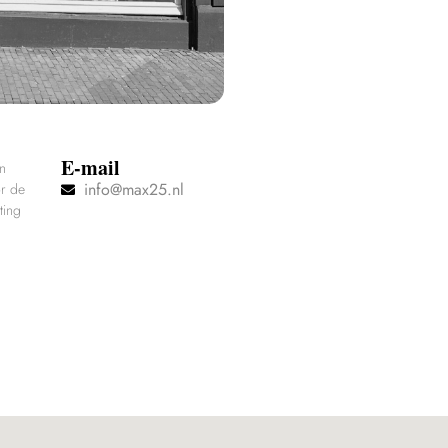
E-mail
en
info@max25.nl
or de
ting