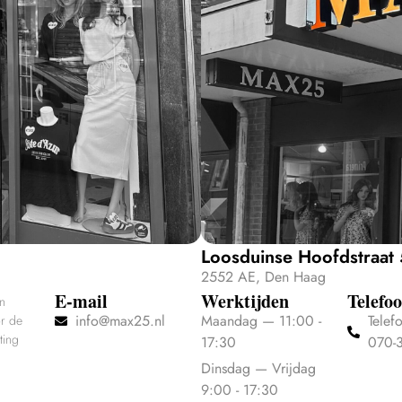
Loosduinse Hoofdstraat
2552 AE, Den Haag
E-mail
Werktijden
Telefo
en
info@max25.nl
Maandag — 11:00 -
Telef
or de
ting
17:30
070-
Dinsdag — Vrijdag
9:00 - 17:30