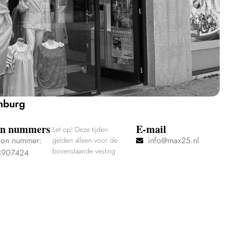
enburg
on nummers
E-mail
Let op! Deze tijden
oon nummer:
info@max25.nl
gelden alleen voor de
bovenstaande vesting
3907424