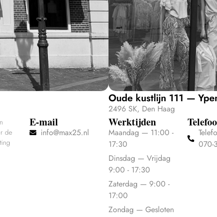
Oude kustlijn 111 — Yp
2496 SK, Den Haag
E-mail
Werktijden
Telefo
en
info@max25.nl
Maandag — 11:00 -
Telef
or de
ting
17:30
070-
Dinsdag — Vrijdag
9:00 - 17:30
Zaterdag — 9:00 -
17:00
Zondag — Gesloten