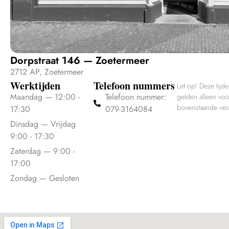
Dorpstraat 146 — Zoetermeer
2712 AP, Zoetermeer
Werktijden
Telefoon nummers
Let op! Deze tijd
Maandag — 12:00 -
Telefoon nummer:
gelden alleen vo
bovenstaande ves
17:30
079-3164084
Dinsdag — Vrijdag
9:00 - 17:30
Zaterdag — 9:00 -
17:00
Zondag — Gesloten