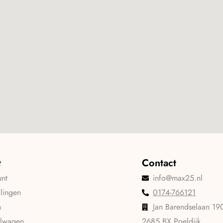
t
Contact
unt
info@max25.nl
llingen
0174-766121
n
Jan Barendselaan 19
elwagen
2685 BX Poeldijk