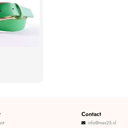
t
Contact
unt
info@max25.nl