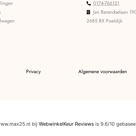
llingen
0174-766121
n
Jan Barendselaan 19
elwagen
2685 BX Poeldijk
Privacy
Algemene voorwaarden
www.max25.nl bij
WebwinkelKeur Reviews
is 9.6/10 gebasee