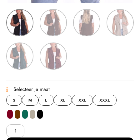
Selecteer je maat
S
M
L
XL
XXL
XXXL