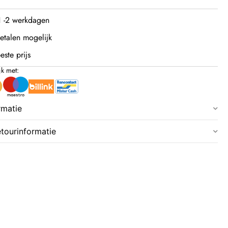
 1 -2 werkdagen
etalen mogelijk
este prijs
jk met:
rmatie
etourinformatie