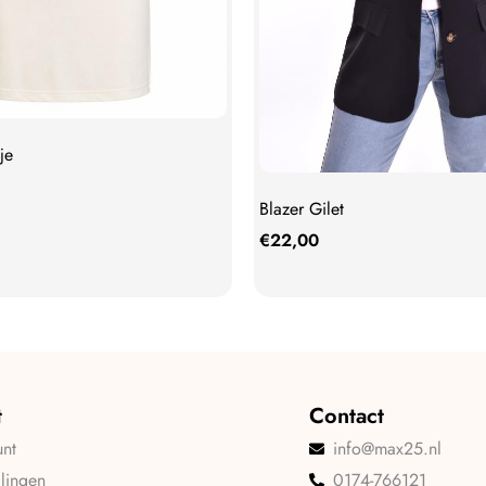
je
Blazer Gilet
€
22,00
t
Contact
unt
info@max25.nl
llingen
0174-766121