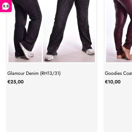
9,6
Glamour Denim (RH13/31)
Goodies Coat
€
25,00
€
10,00