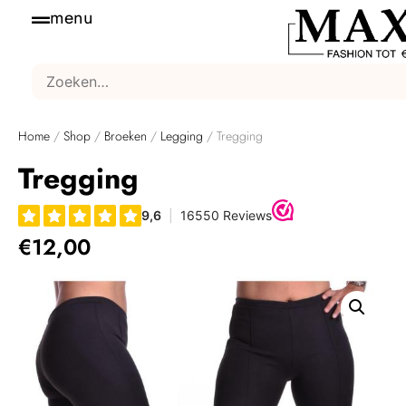
menu
Home
/
Shop
/
Broeken
/
Legging
/ Tregging
Tregging
€
12,00