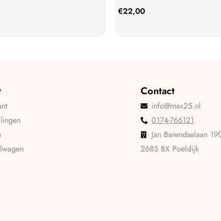
€
22,00
t
Contact
unt
info@max25.nl
llingen
0174-766121
n
Jan Barendselaan 19
elwagen
2685 BX Poeldijk