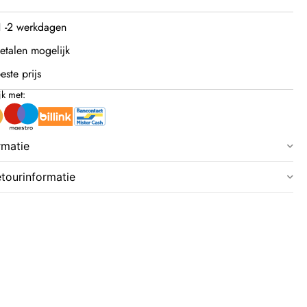
 1 -2 werkdagen
etalen mogelijk
este prijs
jk met:
rmatie
etourinformatie