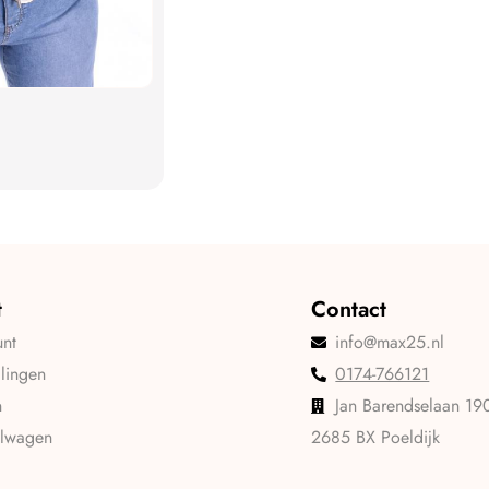
t
Contact
unt
info@max25.nl
llingen
0174-766121
n
Jan Barendselaan 19
elwagen
2685 BX Poeldijk