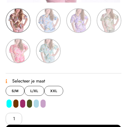
Selecteer je maat
S/M
L/XL
XXL