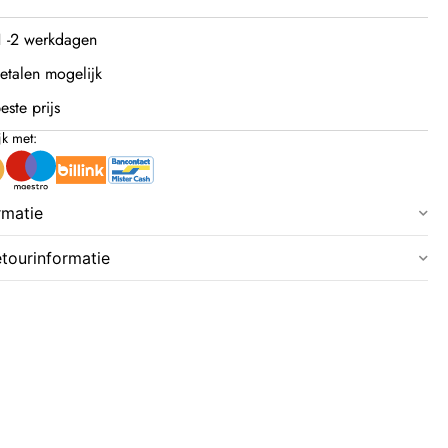
 1 -2 werkdagen
etalen mogelijk
este prijs
jk met:
rmatie
etourinformatie