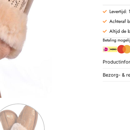
Levertijd:
Achteraf b
Altijd de b
Betaling mogeli
Productinfo
Bezorg- & r