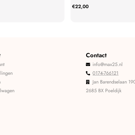
€
22,00
t
Contact
unt
info@max25.nl
llingen
0174-766121
n
Jan Barendselaan 19
elwagen
2685 BX Poeldijk