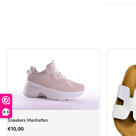
9,6
Sneakers Manhattan
€
10,00