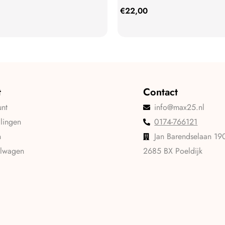
€
22,00
t
Contact
unt
info@max25.nl
llingen
0174-766121
n
Jan Barendselaan 19
elwagen
2685 BX Poeldijk