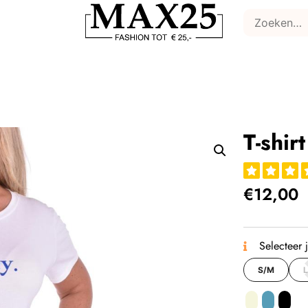
T-shir
€
12,00
Selecteer 
S/M