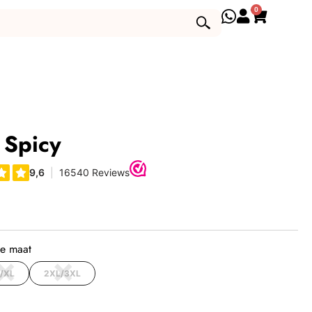
0
t Spicy
je maat
L/XL
2XL/3XL