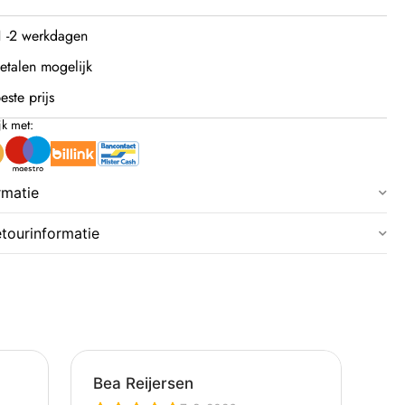
 1 -2 werkdagen
etalen mogelijk
este prijs
jk met:
rmatie
etourinformatie