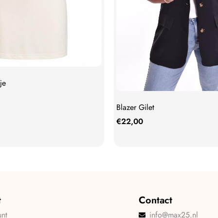
je
Blazer Gilet
€
22,00
t
Contact
unt
info@max25.nl