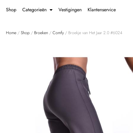
Shop
Categorieën
Vestigingen
Klantenservice
Home
/
Shop
/
Broeken
/
Comfy
/ Broekje van Het Jaar 2.0 #6024