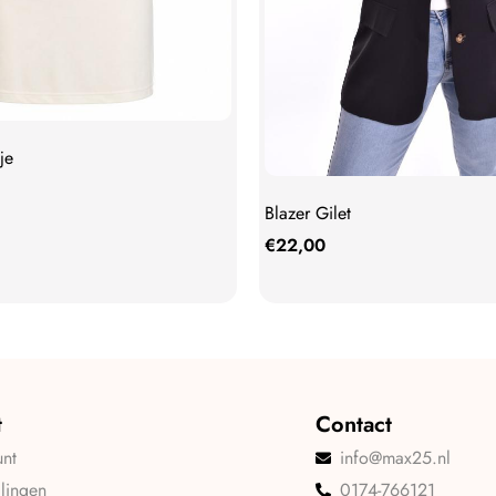
je
Blazer Gilet
€
22,00
t
Contact
unt
info@max25.nl
llingen
0174-766121