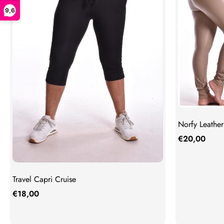
9,6
Norfy Leathe
€
20,00
Travel Capri Cruise
€
18,00