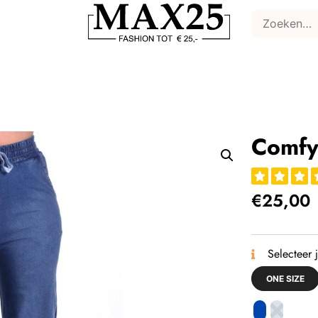
Comfy
€
25,00
Selecteer 
ONE SIZE