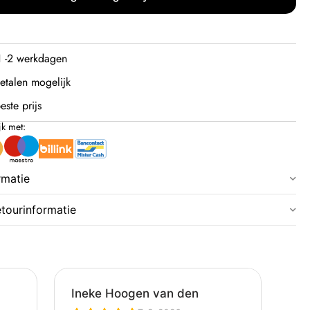
 1 -2 werkdagen
etalen mogelijk
este prijs
jk met:
rmatie
etourinformatie