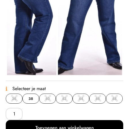
Selecteer je maat
36
38
40
42
44
46
48
Toevoegen aan winkelwagen