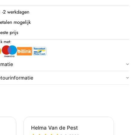
 1 -2 werkdagen
etalen mogelijk
este prijs
jk met:
rmatie
etourinformatie