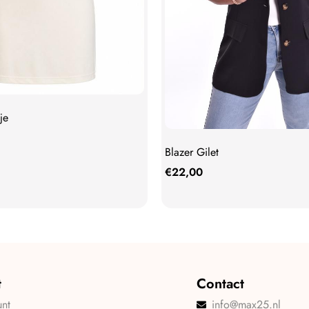
je
Blazer Gilet
€
22,00
t
Contact
unt
info@max25.nl