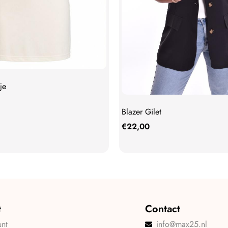
je
Blazer Gilet
€
22,00
t
Contact
unt
info@max25.nl