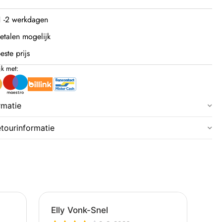
 1 -2 werkdagen
etalen mogelijk
este prijs
jk met:
rmatie
etourinformatie