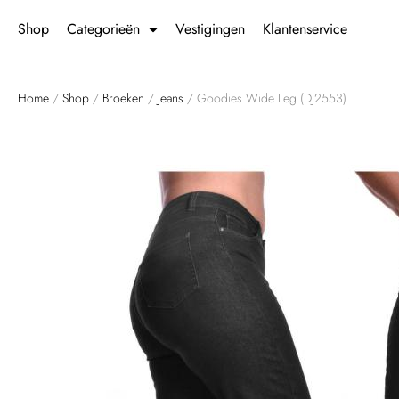
Shop
Categorieën
Vestigingen
Klantenservice
Home
/
Shop
/
Broeken
/
Jeans
/ Goodies Wide Leg (DJ2553)