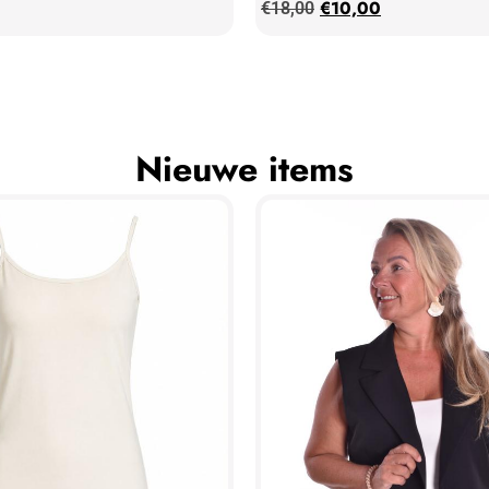
€
10,00
€
18,00
Nieuwe items