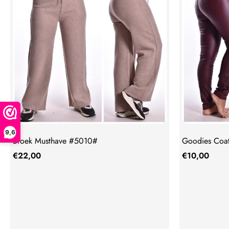
9,6
Broek Musthave #5010#
Goodies Coat
€
22,00
€
10,00