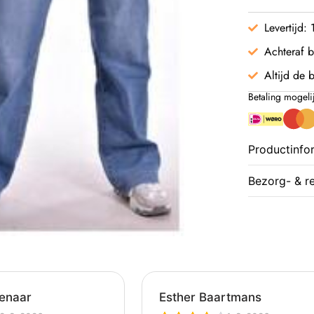
Levertijd:
Achteraf b
Altijd de b
Betaling mogeli
Productinfo
Bezorg- & r