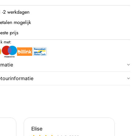
 1 -2 werkdagen
etalen mogelijk
este prijs
jk met:
rmatie
etourinformatie