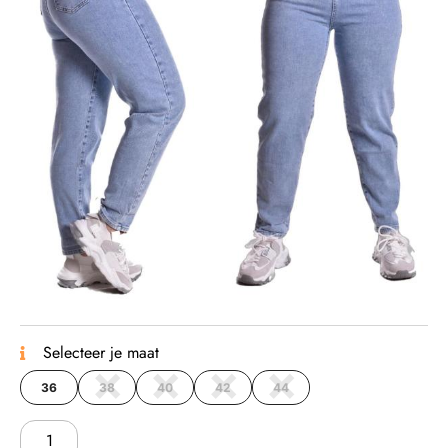
Selecteer je maat
36
38
40
42
44