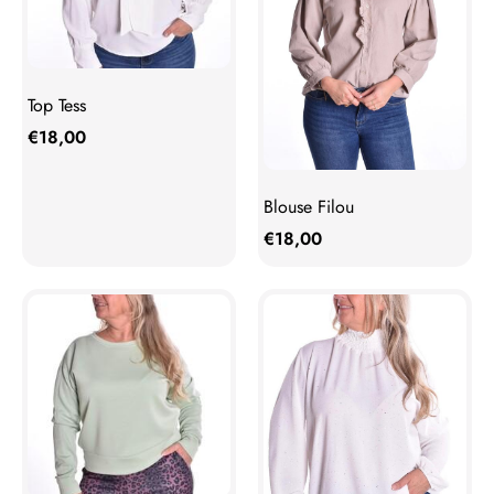
Top Tess
€
18,00
Blouse Filou
€
18,00