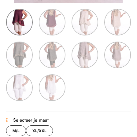
Selecteer je maat
M/L
XL/XXL