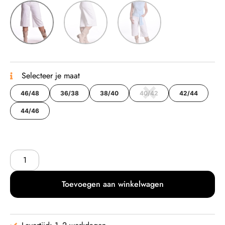
Selecteer je maat
46/48
36/38
38/40
40/42
42/44
44/46
Toevoegen aan winkelwagen