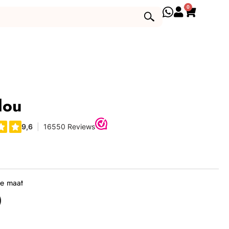
0
lou
je maat