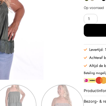
Op voorraad
Levertijd:
Achteraf b
Altijd de b
Betaling mogeli
Productinfo
Bezorg- & r