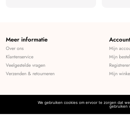
Meer informatie
Accoun
Over ons
Mijn acco
Klantenservice
Mijn beste
Veelgestelde vragen
Registrere
Verzenden & retourneren
Mijn wink
We gebruiken cookies om ervoor te zorgen dat we 
gebruiken v