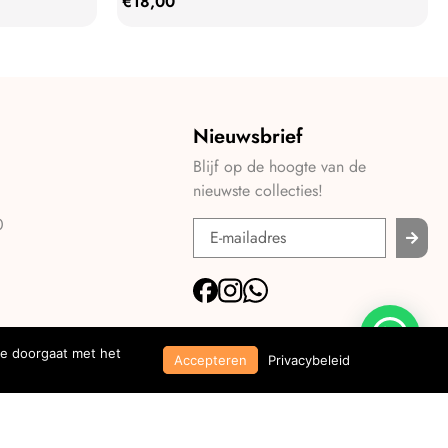
€
18,00
Nieuwsbrief
Blijf op de hoogte van de
nieuwste collecties!
0
je doorgaat met het
Accepteren
Privacybeleid
© 2026