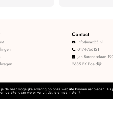
t
Contact
unt
info@max25.nl
llingen
0174-766121
n
Jan Barendselaan 19
elwagen
2685 BX Poeldijk
je de best mogelijke ervaring op onze website kunnen aanbieden. Als 
an de site, gaan we er vanuit dat je ermee instemt.
Privacy
Algemene voorwaarden