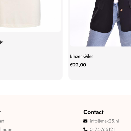
je
Blazer Gilet
€
22,00
t
Contact
unt
info@max25.nl
llingen
0174-766121