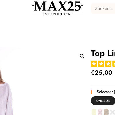
Top L
€
25,00
Selecteer 
ONE SIZE