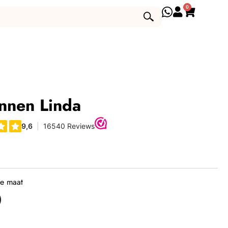
0
innen Linda
je maat