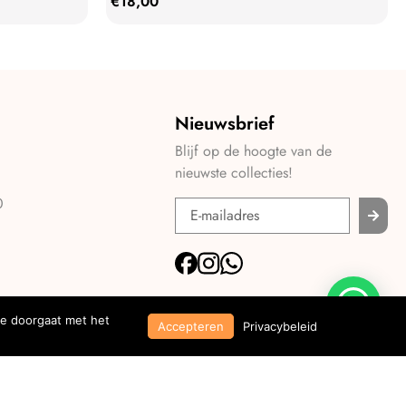
€
18,00
Nieuwsbrief
Blijf op de hoogte van de
nieuwste collecties!
0
je doorgaat met het
Accepteren
Privacybeleid
© 2026