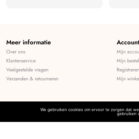
Meer informatie
Accoun
Over ons
Mijn acco
Klantenservice
Mijn beste
Veelgestelde vragen
Registrere
Verzenden & retourneren
Mijn wink
We gebruiken cookies om ervoor te zorgen dat we 
gebruiken v