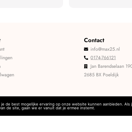
t
Contact
unt
info@max25.nl
llingen
0174-766121
n
Jan Barendselaan 19
elwagen
2685 BX Poeldijk
je de best mogelijke ervaring op onze website kunnen aanbieden. Als 
an de site, gaan we er vanuit dat je ermee instemt.
Privacy
Algemene voorwaarden