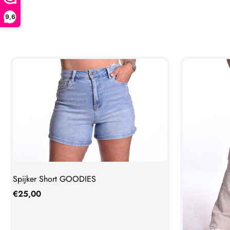
9,6
Spijker Short GOODIES
€
25,00