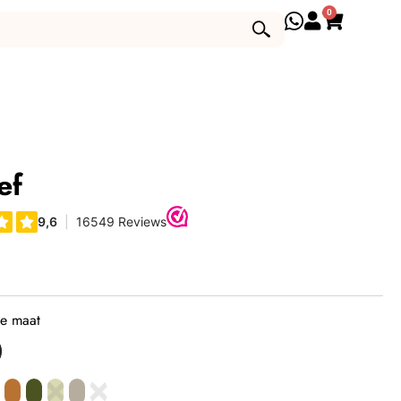
0
ef
je maat