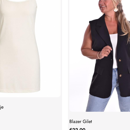
je
Blazer Gilet
€
22,00