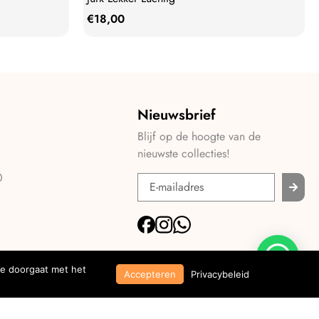
€
18,00
Nieuwsbrief
Blijf op de hoogte van de
nieuwste collecties!
0
je doorgaat met het
Accepteren
Privacybeleid