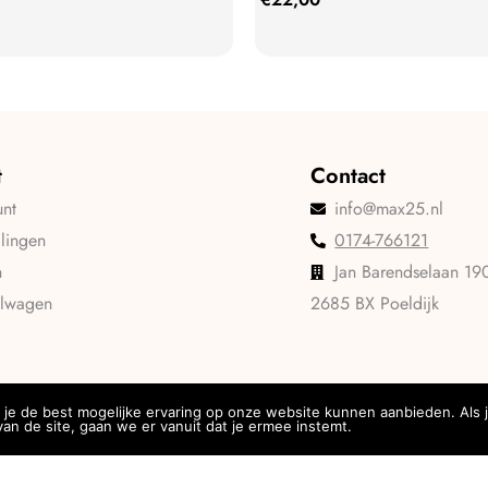
t
Contact
unt
info@max25.nl
llingen
0174-766121
n
Jan Barendselaan 19
elwagen
2685 BX Poeldijk
je de best mogelijke ervaring op onze website kunnen aanbieden. Als 
an de site, gaan we er vanuit dat je ermee instemt.
Privacy
Algemene voorwaarden