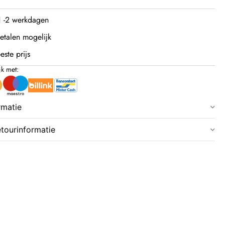
 1 -2 werkdagen
etalen mogelijk
este prijs
jk met:
rmatie
etourinformatie