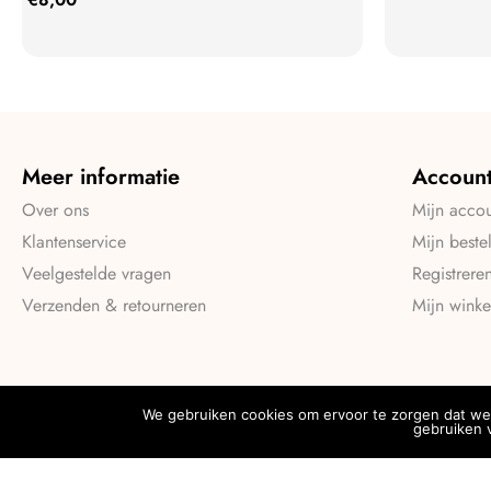
Meer informatie
Accoun
Over ons
Mijn acco
Klantenservice
Mijn beste
Veelgestelde vragen
Registrere
Verzenden & retourneren
Mijn wink
We gebruiken cookies om ervoor te zorgen dat we 
gebruiken v