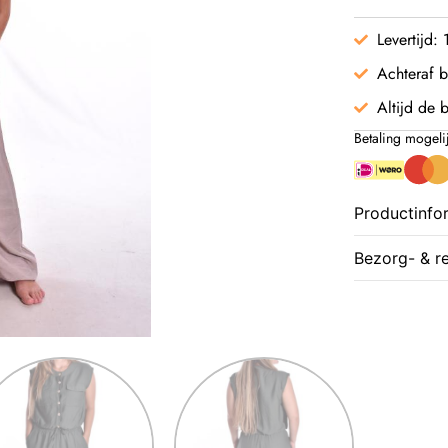
Levertijd:
Achteraf b
Altijd de b
Betaling mogeli
Productinfo
Bezorg- & r