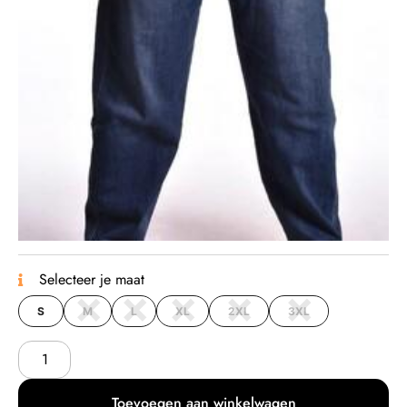
Selecteer je maat
S
M
L
XL
2XL
3XL
Toevoegen aan winkelwagen