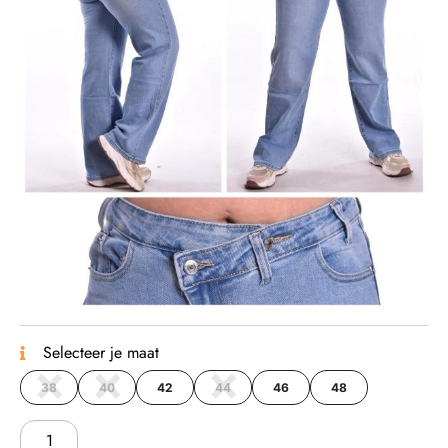
Selecteer je maat
38
40
42
44
46
48